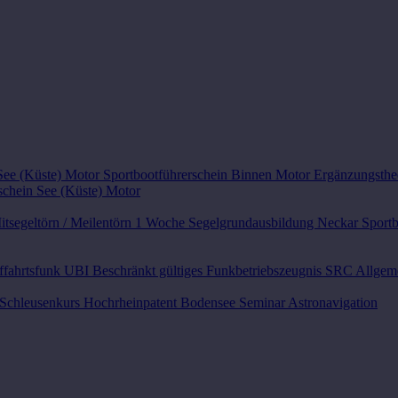
 See (Küste) Motor
Sportbootführerschein Binnen Motor
Ergänzungsthe
schein See (Küste) Motor
itsegeltörn / Meilentörn 1 Woche
Segelgrundausbildung Neckar
Sport
ffahrtsfunk UBI
Beschränkt gültiges Funkbetriebszeugnis SRC
Allgem
Schleusenkurs
Hochrheinpatent Bodensee
Seminar Astronavigation