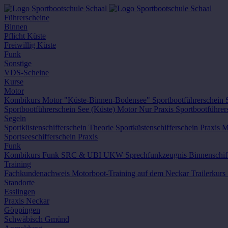
Führerscheine
Binnen
Pflicht Küste
Freiwillig Küste
Funk
Sonstige
VDS-Scheine
Kurse
Motor
Kombikurs Motor "Küste-Binnen-Bodensee"
Sportbootführerschein
Sportbootführerschein See (Küste) Motor
Nur Praxis Sportbootführer
Segeln
Sportküstenschifferschein Theorie
Sportküstenschifferschein Praxis
M
Sportseeschifferschein Praxis
Funk
Kombikurs Funk SRC & UBI
UKW Sprechfunkzeugnis Binnenschif
Training
Fachkundenachweis
Motorboot-Training auf dem Neckar
Trailerkurs
Standorte
Esslingen
Praxis Neckar
Göppingen
Schwäbisch Gmünd