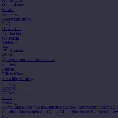
Anmeldung
Online-Kurse
Service
Aktuelles
Bootsvermietung
FAQ
Downloads
Lehrbücher
Gutschein
Widerruf
Kontakt
Menü
Führerscheine
Binnen
Pflicht Küste
Freiwillig Küste
Funk
Sonstige
VDS-Scheine
Kurse
Motor
Kombikurs Motor "Küste-Binnen-Bodensee"
Sportbootführerschein
Sportbootführerschein See (Küste) Motor
Nur Praxis Sportbootführer
Segeln