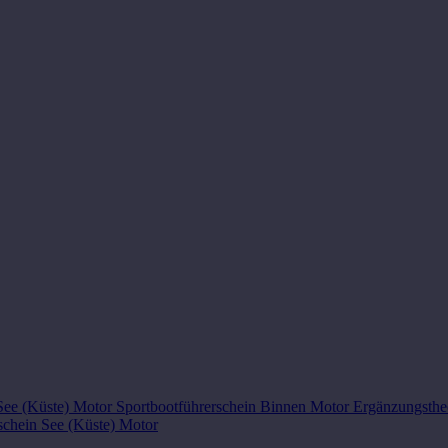
 See (Küste) Motor
Sportbootführerschein Binnen Motor
Ergänzungsthe
schein See (Küste) Motor