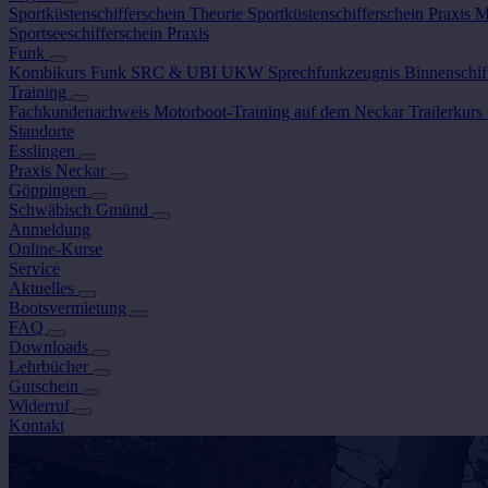
Sportküstenschifferschein Theorie
Sportküstenschifferschein Praxis
M
Sportseeschifferschein Praxis
Funk
Kombikurs Funk SRC & UBI
UKW Sprechfunkzeugnis Binnenschif
Training
Fachkundenachweis
Motorboot-Training auf dem Neckar
Trailerkurs
Standorte
Esslingen
Praxis Neckar
Göppingen
Schwäbisch Gmünd
Anmeldung
Online-Kurse
Service
Aktuelles
Bootsvermietung
FAQ
Downloads
Lehrbücher
Gutschein
Widerruf
Kontakt