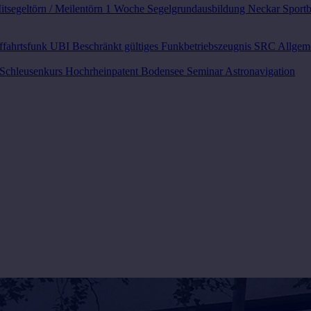
itsegeltörn / Meilentörn 1 Woche
Segelgrundausbildung Neckar
Sport
ffahrtsfunk UBI
Beschränkt gültiges Funkbetriebszeugnis SRC
Allgem
Schleusenkurs
Hochrheinpatent Bodensee
Seminar Astronavigation